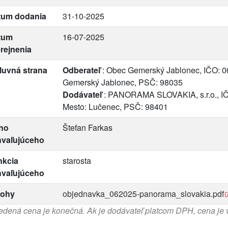
tum dodania
31-10-2025
tum
16-07-2025
rejnenia
luvná strana
Odberateľ
: Obec Gemerský Jablonec, IČO: 0
Gemerský Jablonec, PSČ: 98035
Dodávateľ
: PANORAMA SLOVAKIA, s.r.o., IČ
Mesto: Lučenec, PSČ: 98401
no
Štefan Farkas
hvaľujúceho
nkcia
starosta
hvaľujúceho
lohy
objednavka_062025-panorama_slovakia.pdf
dená cena je konečná. Ak je dodávateľ platcom DPH, cena je