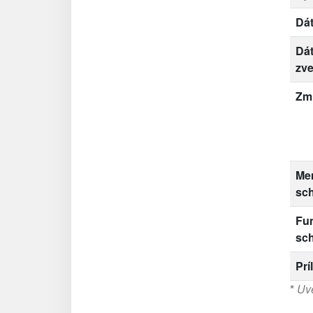
Dá
Dá
zve
Zm
Me
sc
Fu
sc
Prí
*
Uve