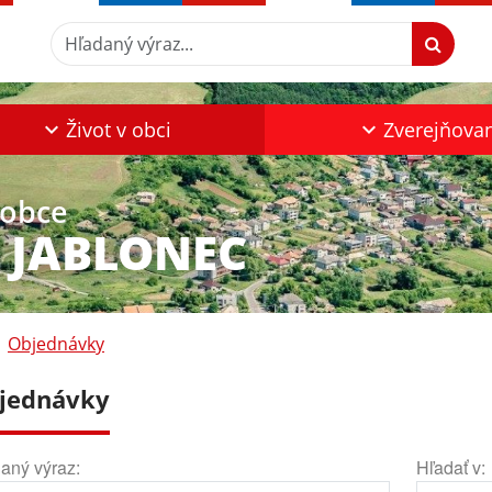
Hľadaný výraz...
Život v obci
Zverejňova
 obce
 JABLONEC
Objednávky
jednávky
aný výraz:
Hľadať v: