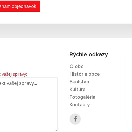
znam objednávok
Rýchle odkazy
O obci
t vašej správy:
História obce
Školstvo
Kultúra
Fotogaléria
Kontakty