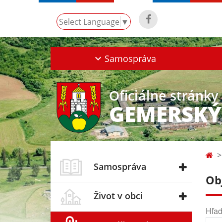
Select Language
▼
Samospráva
Oficiálne stránky
GEMERSKÝ
Samospráva
Ob
Život v obci
Hľad