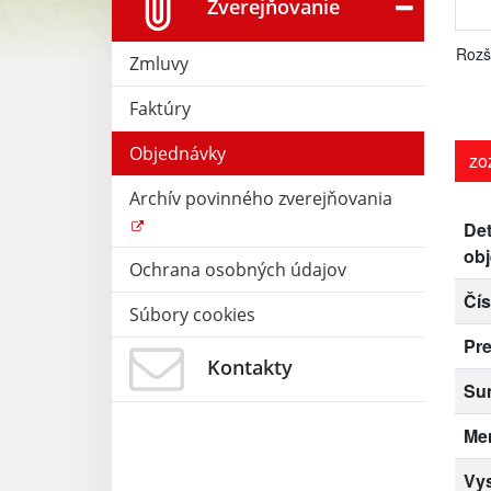
Zverejňovanie
Rozš
Zmluvy
Faktúry
Objednávky
zo
Archív povinného zverejňovania
Det
ob
Ochrana osobných údajov
Čís
Súbory cookies
Pr
Kontakty
Su
Me
Vy