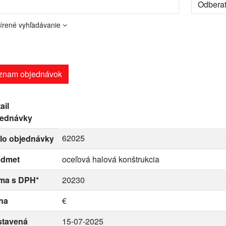
írené vyhľadávanie
znam objednávok
ail
jednávky
62025
lo objednávky
edmet
oceľová halová konštrukcia
ma s DPH*
20230
na
€
stavená
15-07-2025