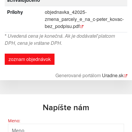
Prílohy
objednavka_42025-
zmena_parcely_e_na_c-peter_kovac-
bez_podpisu.pdf
*
Uvedená cena je konečná. Ak je dodávateľ platcom
DPH, cena je vrátane DPH.
zoznam objednávok
Generované portálom
Uradne.sk
Napíšte nám
Meno: