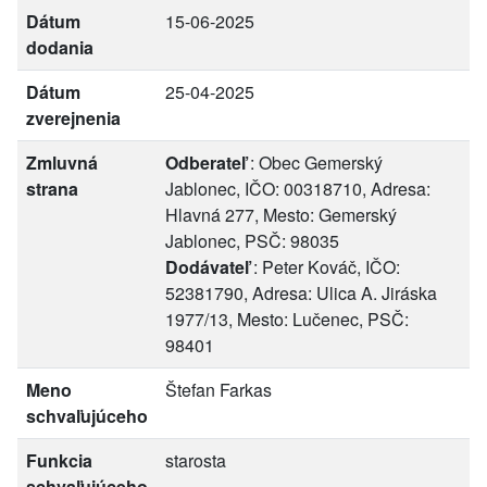
Dátum
15-06-2025
dodania
Dátum
25-04-2025
zverejnenia
Zmluvná
Odberateľ
: Obec Gemerský
strana
Jablonec, IČO: 00318710, Adresa:
Hlavná 277, Mesto: Gemerský
Jablonec, PSČ: 98035
Dodávateľ
: Peter Kováč, IČO:
52381790, Adresa: Ulica A. Jiráska
1977/13, Mesto: Lučenec, PSČ:
98401
Meno
Štefan Farkas
schvaľujúceho
Funkcia
starosta
schvaľujúceho