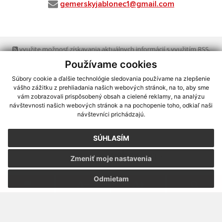
gemerskyjablonec1@gmail.com
využite možnosť získavania aktuálnych informácií s využitím RSS
,
CMS systém (redakčný) systém ECHELON 2,
Mapa stránok
,
web portál
,
Používame cookies
webhosting
,
webex.digital, s.r.o.
,
domény
,
registrácia domény
,
spoločnosť webex.digital, s.r.o.
,
technický prevádzkovateľ
Súbory cookie a ďalšie technológie sledovania používame na zlepšenie
vášho zážitku z prehliadania našich webových stránok, na to, aby sme
vám zobrazovali prispôsobený obsah a cielené reklamy, na analýzu
Posledná aktualizácia:
03.08.2026
návštevnosti našich webových stránok a na pochopenie toho, odkiaľ naši
návštevníci prichádzajú.
Vytlačiť stránku
|
Vyhlásenie o prístupnosti
Autorské práva
|
Cookies
SÚHLASÍM
webdesign
|
Zmeniť moje nastavenia
Odmietam