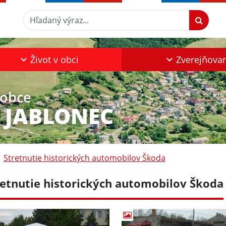
Hľadaný výraz...
Život v obci
Zverejňova
 obce
 JABLONEC
Stretnutie historických automobilov Škoda
retnutie historických automobilov Škoda