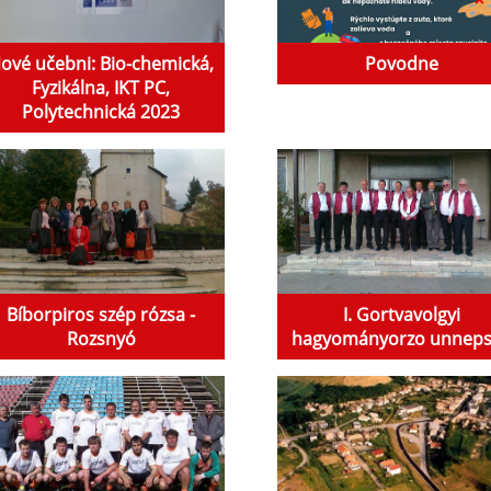
ové učebni: Bio-chemická,
Povodne
Fyzikálna, IKT PC,
Polytechnická 2023
Bíborpiros szép rózsa -
I. Gortvavolgyi
Rozsnyó
hagyományorzo unnep