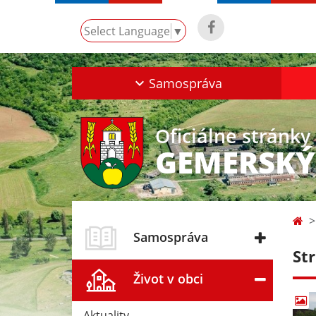
Select Language
▼
Samospráva
Oficiálne stránky
GEMERSKÝ
Samospráva
St
Život v obci
Aktuality