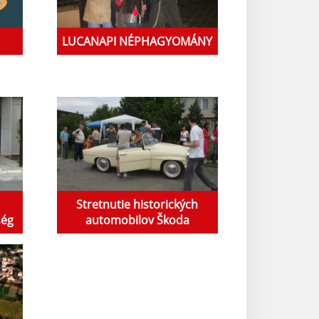
LUCANAPI NÉPHAGYOMÁNY
Stretnutie historických
ség
automobilov Škoda