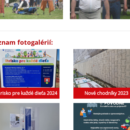
znam fotogalérií:
hrisko pre každé dieťa 2024
Nové chodníky 2023