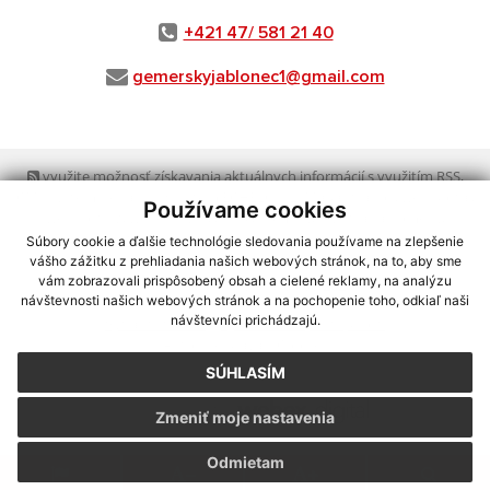
+421 47/ 581 21 40
gemerskyjablonec1@gmail.com
využite možnosť získavania aktuálnych informácií s využitím RSS
,
CMS systém (redakčný) systém ECHELON 2,
Mapa stránok
,
web portál
,
Používame cookies
webhosting
,
webex.digital, s.r.o.
,
domény
,
registrácia domény
,
spoločnosť webex.digital, s.r.o.
,
technický prevádzkovateľ
Súbory cookie a ďalšie technológie sledovania používame na zlepšenie
vášho zážitku z prehliadania našich webových stránok, na to, aby sme
vám zobrazovali prispôsobený obsah a cielené reklamy, na analýzu
Posledná aktualizácia:
03.08.2026
návštevnosti našich webových stránok a na pochopenie toho, odkiaľ naši
návštevníci prichádzajú.
Vytlačiť stránku
|
Vyhlásenie o prístupnosti
Autorské práva
|
Cookies
SÚHLASÍM
webdesign
|
Zmeniť moje nastavenia
Odmietam